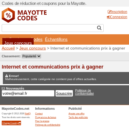
Codes de réduction et coupo
Boutiques
Codes
Éch
Jeux concours
Accueil
>
Jeux concours
> I