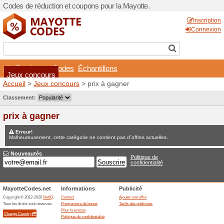
Codes de réduction et coupo
Boutiques
Codes
Éch
Jeux concours
Accueil
>
Jeux concours
> p