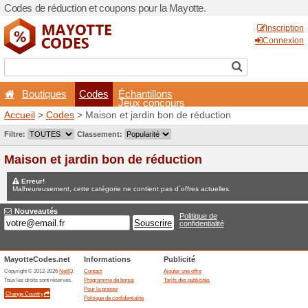
Codes de réduction et coupo
Boutiques
Codes
É
Accueil
>
Codes
> Maison e