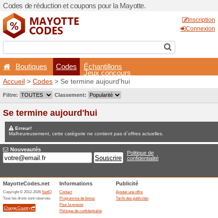
Codes de réduction et coupo
Boutiques
Codes
É
Accueil
>
Codes
> Se termi