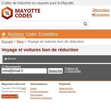
Codes de réduction et coupo
Boutiques
Codes
Éch
Jeux concours
Accueil
>
Mag
> Voyage et 